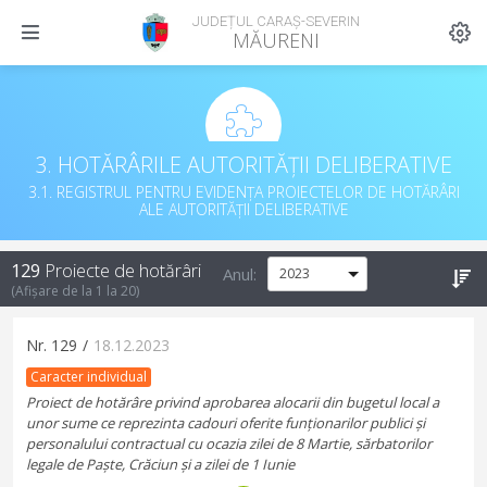
JUDEȚUL CARAȘ-SEVERIN
MĂURENI
3. HOTĂRÂRILE AUTORITĂȚII DELIBERATIVE
3.1. REGISTRUL PENTRU EVIDENȚA PROIECTELOR DE HOTĂRÂRI
ALE AUTORITĂȚII DELIBERATIVE
129
Proiecte de hotărâri
Anul:
(Afișare de la
1
la
20
)
Nr.
129
/
18.12.2023
Caracter individual
Proiect de hotărâre privind aprobarea alocarii din bugetul local a
unor sume ce reprezinta cadouri oferite funționarilor publici și
personalului contractual cu ocazia zilei de 8 Martie, sărbatorilor
legale de Paște, Crăciun și a zilei de 1 Iunie