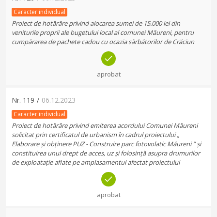
Caracter individual
Proiect de hotărâre privind alocarea sumei de 15.000 lei din
veniturile proprii ale bugetului local al comunei Măureni, pentru
cumpărarea de pachete cadou cu ocazia sărbătorilor de Crăciun
aprobat
Nr.
119
/
06.12.2023
Caracter individual
Proiect de hotărâre privind emiterea acordului Comunei Măureni
solicitat prin certificatul de urbanism în cadrul proiectului „
Elaborare și obținere PUZ - Construire parc fotovolatic Măureni ” și
constituirea unui drept de acces, uz și folosință asupra drumurilor
de exploatație aflate pe amplasamentul afectat proiectului
aprobat