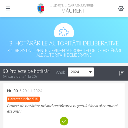
JUDEȚUL CARAȘ-SEVERIN
MĂURENI
3. HOTĂRÂRILE AUTORITĂȚII DELIBERATIVE
3.1. REGISTRUL PENTRU EVIDENȚA PROIECTELOR DE HOTĂRÂRI
ALE AUTORITĂȚII DELIBERATIVE
90
Proiecte de hotărâri
Anul:
(Afișare de la
1
la
20
)
Nr.
90
/
29.11.2024
Caracter individual
Proiect de hotărâre privind rectificarea bugetului local al comunei
Măureni