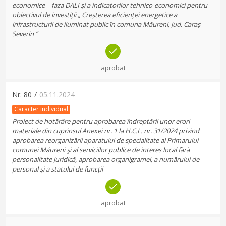
economice – faza DALI și a indicatorilor tehnico-economici pentru
obiectivul de investiții „ Creșterea eficienței energetice a
infrastructurii de iluminat public în comuna Măureni, jud. Caraș-
Severin ”
aprobat
Nr.
80
/
05.11.2024
Caracter individual
Proiect de hotărâre pentru aprobarea îndreptării unor erori
materiale din cuprinsul Anexei nr. 1 la H.C.L. nr. 31/2024 privind
aprobarea reorganizării aparatului de specialitate al Primarului
comunei Măureni şi al serviciilor publice de interes local fără
personalitate juridică, aprobarea organigramei, a numărului de
personal și a statului de funcţii
aprobat