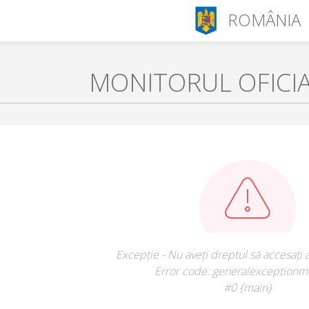
ROMÂNIA
MONITORUL OFICI
Excepție - Nu aveți dreptul să accesați 
Error code: generalexceptionm
#0 {main}