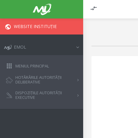
WEBSITE INSTITUȚIE
EMOL
MENIUL PRINCIPAL
HOTĂRÂRILE AUTORITĂȚII
DELIBERATIVE
DISPOZIȚIILE AUTORITĂȚII
EXECUTIVE