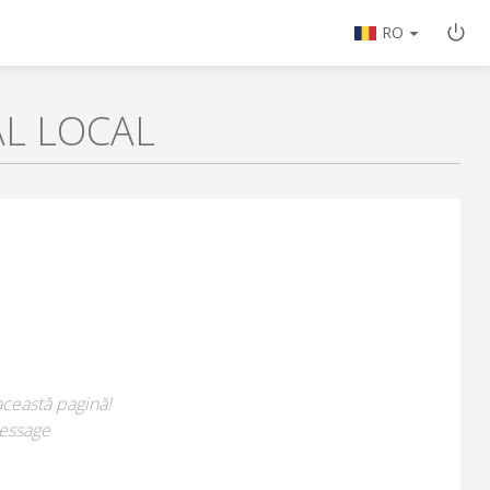
RO
AL LOCAL
această pagină!
essage