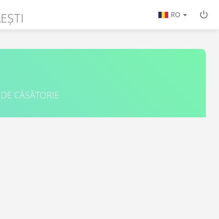
EȘTI
RO
 DE CĂSĂTORIE