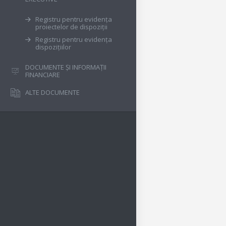
Registru pentru evidența
proiectelor de dispoziții
Registru pentru evidența
dispozițiilor
DOCUMENTE ȘI INFORMAȚII
FINANCIARE
ALTE DOCUMENTE