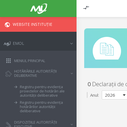
WEBSITE INSTITUȚIE
EMOL
MENIUL PRINCIPAL
HOTĂRÂRILE AUTORITĂȚII
DELIBERATIVE
0
Declarații de 
Registru pentru evidența
proiectelor de hotărâri ale
Anul:
autorității deliberative
Registru pentru evidența
hotărârilor autorității
deliberative
DISPOZIȚIILE AUTORITĂȚII
EXECUTIVE