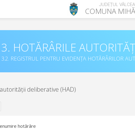
JUDEȚUL VÂLCEA
COMUNA
MIHĂ
3. HOTĂRÂRILE AUTORITĂȚ
3.2. REGISTRUL PENTRU EVIDENȚA HOTĂRÂRILOR AUT
autorității deliberative (HAD)
enumire hotărâre