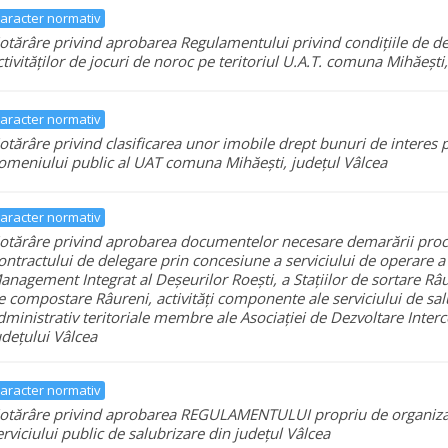
aracter normativ
otărâre privind aprobarea Regulamentului privind condițiile de d
ctivităților de jocuri de noroc pe teritoriul U.A.T. comuna Mihăești
aracter normativ
otărâre privind clasificarea unor imobile drept bunuri de interes p
omeniului public al UAT comuna Mihăești, județul Vâlcea
aracter normativ
otărâre privind aprobarea documentelor necesare demarării proce
ontractului de delegare prin concesiune a serviciului de operare a
anagement Integrat al Deșeurilor Roești, a Stațiilor de sortare Râur
e compostare Râureni, activități componente ale serviciului de salu
dministrativ teritoriale membre ale Asociației de Dezvoltare Inte
udețului Vâlcea
aracter normativ
otărâre privind aprobarea REGULAMENTULUI propriu de organizare
erviciului public de salubrizare din județul Vâlcea