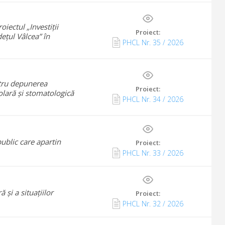
iectul „Investiții
Proiect:
ețul Vâlcea” în
PHCL Nr.
35
/
2026
ntru depunerea
Proiect:
colară și stomatologică
PHCL Nr.
34
/
2026
ublic care apartin
Proiect:
PHCL Nr.
33
/
2026
și a situațiilor
Proiect:
PHCL Nr.
32
/
2026