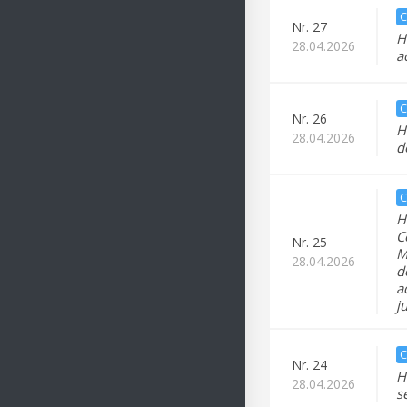
C
Nr.
27
H
28.04.2026
a
C
Nr.
26
H
28.04.2026
d
C
H
C
Nr.
25
M
28.04.2026
d
a
j
C
Nr.
24
H
28.04.2026
s