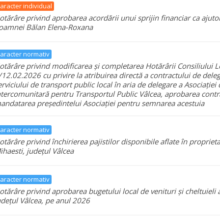
aracter individual
otărâre privind aprobarea acordării unui sprijin financiar ca aju
oamnei Bălan Elena-Roxana
aracter normativ
otărâre privind modificarea și completarea Hotărârii Consiliului L
/12.02.2026 cu privire la atribuirea directă a contractului de deleg
erviciului de transport public local în aria de delegare a Asociației
ntercomunitară pentru Transportul Public Vâlcea, aprobarea contra
andatarea președintelui Asociației pentru semnarea acestuia
aracter normativ
otărâre privind închirierea pajistilor disponibile aflate în proprie
ihaesti, județul Vâlcea
aracter normativ
otărâre privind aprobarea bugetului local de venituri și cheltuieli
udețul Vâlcea, pe anul 2026