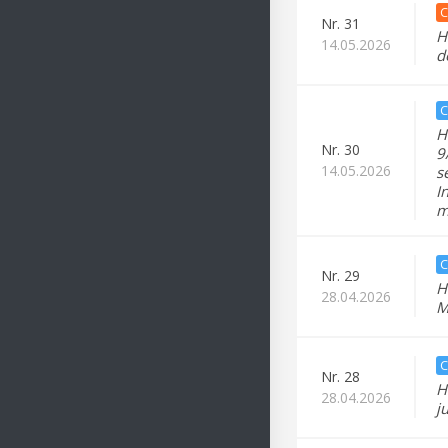
C
Nr.
31
H
14.05.2026
d
C
H
Nr.
30
9
14.05.2026
s
I
m
C
Nr.
29
H
28.04.2026
M
C
Nr.
28
H
28.04.2026
j