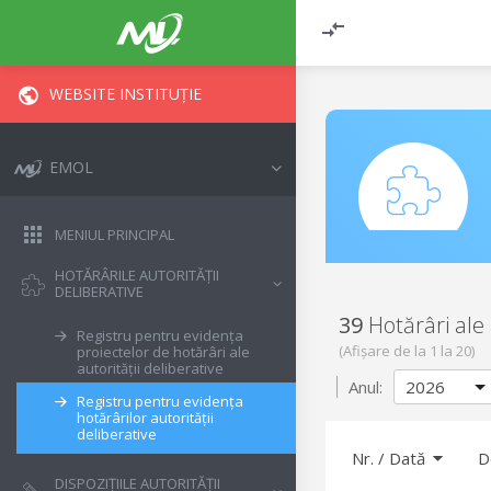
WEBSITE INSTITUȚIE
EMOL
MENIUL PRINCIPAL
HOTĂRÂRILE AUTORITĂȚII
DELIBERATIVE
39
Hotărâri ale 
Registru pentru evidența
(Afișare de la
1
la
20
)
proiectelor de hotărâri ale
autorității deliberative
Anul:
Registru pentru evidența
hotărârilor autorității
deliberative
Nr.
/
Dată
D
DISPOZIȚIILE AUTORITĂȚII