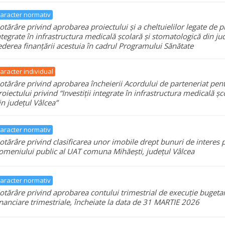
aracter normativ
otărâre privind aprobarea proiectului și a cheltuielilor legate de pro
ntegrate în infrastructura medicală școlară și stomatologică din jud
ederea finanțării acestuia în cadrul Programului Sănătate
aracter individual
otărâre privind aprobarea încheierii Acordului de parteneriat pe
roiectului privind “Investiții integrate în infrastructura medicală ș
in județul Vâlcea”
aracter normativ
otărâre privind clasificarea unor imobile drept bunuri de interes p
omeniului public al UAT comuna Mihăești, județul Vâlcea
aracter normativ
otărâre privind aprobarea contului trimestrial de execuție bugetară 
inanciare trimestriale, încheiate la data de 31 MARTIE 2026