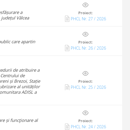
esfășurare a
Proiect:
, județul Vâlcea
PHCL Nr.
27
/
2026
ublic care apartin
Proiect:
PHCL Nr.
26
/
2026
durii de atribuire a
 Centrului de
eni și Brezoi, Stație
Proiect:
brizare al unităților
PHCL Nr.
25
/
2026
rcomunitara ADISL a
 și funcţionare al
Proiect:
PHCL Nr.
24
/
2026