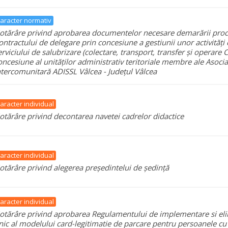
aracter normativ
otărâre privind aprobarea documentelor necesare demarării proce
ontractului de delegare prin concesiune a gestiunii unor activităț
erviciului de salubrizare (colectare, transport, transfer și operare 
oncesiune al unităților administrativ teritoriale membre ale Asocia
ntercomunitară ADISSL Vâlcea - Județul Vâlcea
aracter individual
otărâre privind decontarea navetei cadrelor didactice
aracter individual
otărâre privind alegerea președintelui de ședință
aracter individual
otărâre privind aprobarea Regulamentului de implementare si eli
nic al modelului card-legitimatie de parcare pentru persoanele c