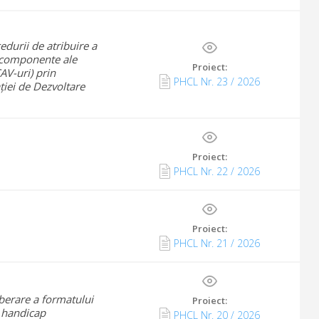
durii de atribuire a
i componente ale
Proiect:
CAV-uri) prin
PHCL Nr.
23
/
2026
ției de Dezvoltare
Proiect:
PHCL Nr.
22
/
2026
Proiect:
PHCL Nr.
21
/
2026
berare a formatului
Proiect:
u handicap
PHCL Nr.
20
/
2026