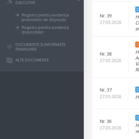
EXECUTIVE
C
Registru pentru evidența
Nr.
39
H
proiectelor de dispoziții
27.05.2026
C
Registru pentru evidența
e
dispozițiilor
C
DOCUMENTE ȘI INFORMAȚII
FINANCIARE
H
Nr.
38
A
ALTE DOCUMENTE
27.05.2026
V
R
C
Nr.
37
27.05.2026
H
C
Nr.
36
H
27.05.2026
«