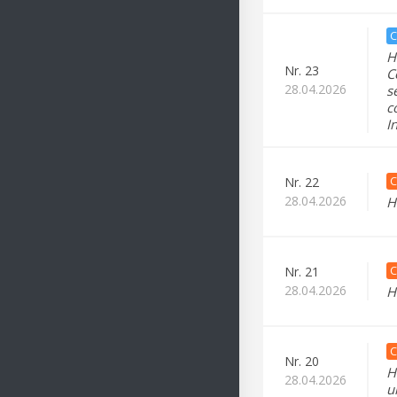
C
H
Nr.
23
C
28.04.2026
s
c
I
C
Nr.
22
28.04.2026
H
C
Nr.
21
28.04.2026
H
C
Nr.
20
H
28.04.2026
u