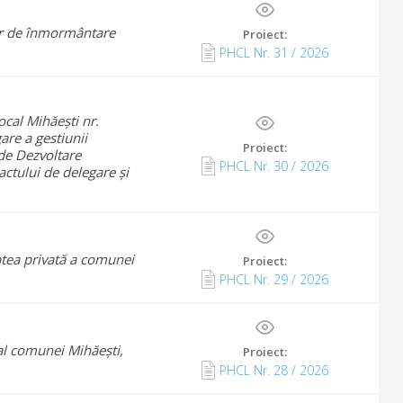
tor de înmormântare
Proiect:
PHCL Nr.
31
/
2026
ocal Mihăești nr.
are a gestiunii
Proiect:
 de Dezvoltare
PHCL Nr.
30
/
2026
ctului de delegare și
tatea privată a comunei
Proiect:
PHCL Nr.
29
/
2026
 al comunei Mihăești,
Proiect:
PHCL Nr.
28
/
2026