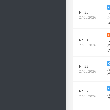
C
Nr.
35
H
27.05.2026
i
v
C
Nr.
34
H
27.05.2026
P
d
C
Nr.
33
H
27.05.2026
d
C
Nr.
32
H
27.05.2026
f