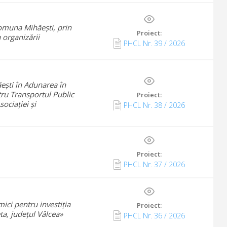
comuna Mihăești, prin
Proiect:
 organizării
PHCL Nr.
39
/
2026
ești în Adunarea în
ru Transportul Public
Proiect:
ociației și
PHCL Nr.
38
/
2026
Proiect:
PHCL Nr.
37
/
2026
ici pentru investiția
Proiect:
ta, județul Vâlcea»
PHCL Nr.
36
/
2026