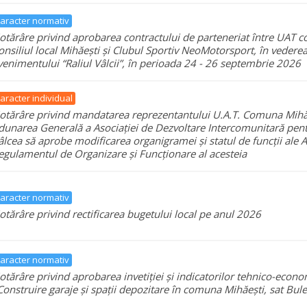
aracter normativ
otărâre privind aprobarea contractului de parteneriat între UAT 
onsiliul local Mihăești și Clubul Sportiv NeoMotorsport, în vederea
venimentului “Raliul Vâlcii”, în perioada 24 - 26 septembrie 2026
aracter individual
otărâre privind mandatarea reprezentantului U.A.T. Comuna Mihă
dunarea Generală a Asociației de Dezvoltare Intercomunitară pent
âlcea să aprobe modificarea organigramei și statul de funcții ale As
egulamentul de Organizare și Funcționare al acesteia
aracter normativ
otărâre privind rectificarea bugetului local pe anul 2026
aracter normativ
otărâre privind aprobarea invetiției și indicatorilor tehnico-econom
Construire garaje și spații depozitare în comuna Mihăești, sat Bule