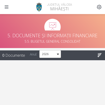
JUDEȚUL VÂLCEA
MIHĂEȘTI
5. DOCUMENTE ȘI INFORMAȚII FINANCIARE
5.5. BUGETUL GENERAL CONSOLIDAT
Anul:
0
Documente