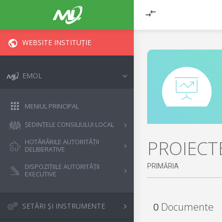
WEBSITE INSTITUȚIE
EMOL
MENIUL PRINCIPAL
ȘEDINȚELE CONSILIULUI LOCAL
PROIECT
HOTĂRÂRILE AUTORITĂȚII
DELIBERATIVE
PRIMĂRIA
DISPOZIȚIILE AUTORITĂȚII
EXECUTIVE
0
Documente
SETĂRI ȘI INSTRUMENTE