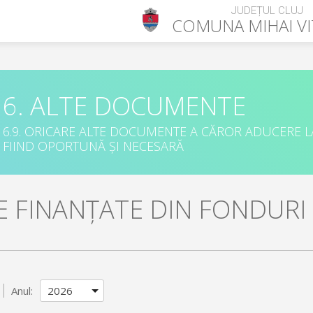
JUDEȚUL CLUJ
COMUNA
MIHAI V
6. ALTE DOCUMENTE
6.9. ORICARE ALTE DOCUMENTE A CĂROR ADUCERE L
FIIND OPORTUNĂ ȘI NECESARĂ
E FINANȚATE DIN FONDUR
Anul: