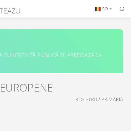
ITEAZU
RO
A CUNOȘTINȚĂ PUBLICĂ SE APRECIAZĂ CA
I EUROPENE
REGISTRU
/
PRIMĂRIA