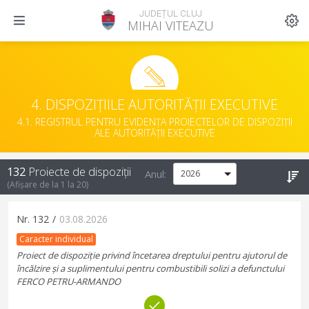
JUDEȚUL CLUJ
MIHAI VITEAZU
4. DISPOZIȚIILE AUTORITĂȚII EXECUTIVE
4.1. REGISTRUL PENTRU EVIDENȚA PROIECTELOR DE DISPOZIȚII
ALE AUTORITĂȚII EXECUTIVE
132
Proiecte de dispoziții
Anul:
(Afișare de la
1
la
20
)
Nr.
132
/
03.08.2026
Caracter individual
Proiect de dispoziție privind încetarea dreptului pentru ajutorul de
încălzire și a suplimentului pentru combustibili solizi a defunctului
FERCO PETRU-ARMANDO