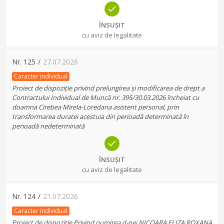
ÎNSUȘIT
cu aviz de legalitate
Nr.
125
/
27.07.2026
Caracter individual
Proiect de dispoziție privind prelungirea și modificarea de drept a
Contractului Individual de Muncă nr. 395/30.03.2026 încheiat cu
doamna Cirebea Mirela-Loredana asistent personal, prin
transformarea duratei acestuia din perioadă determinată în
perioadă nedeterminată
ÎNSUȘIT
cu aviz de legalitate
Nr.
124
/
21.07.2026
Caracter individual
Proiect de dispoziție Privind numirea d-nei NICOARA ELIZA ROXANA