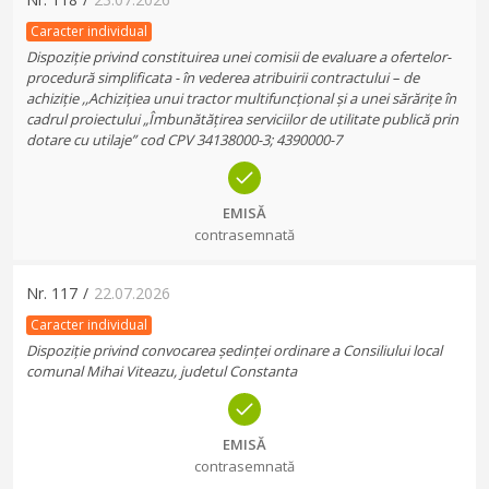
Caracter individual
Dispoziție privind constituirea unei comisii de evaluare a ofertelor-
procedură simplificata - în vederea atribuirii contractului – de
achiziție ,,Achizițiea unui tractor multifuncțional și a unei sărărițe în
cadrul proiectului „Îmbunătățirea serviciilor de utilitate publică prin
dotare cu utilaje” cod CPV 34138000-3; 4390000-7
EMISĂ
contrasemnată
Nr.
117
/
22.07.2026
Caracter individual
Dispoziție privind convocarea ședinței ordinare a Consiliului local
comunal Mihai Viteazu, judetul Constanta
EMISĂ
contrasemnată