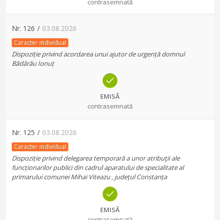
contrasemnată
Nr.
126
/
03.08.2026
Caracter individual
Dispoziție privind acordarea unui ajutor de urgență domnul
Bădărău Ionuț
EMISĂ
contrasemnată
Nr.
125
/
03.08.2026
Caracter individual
Dispoziție privind delegarea temporară a unor atribuţii ale
funcționarilor publici din cadrul aparatului de specialitate al
primarului comunei Mihai Viteazu , județul Constanța
EMISĂ
contrasemnată