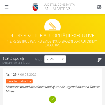
JUDEȚUL CONSTANȚA
MIHAI VITEAZU
4. DISPOZIȚIILE AUTORITĂȚII EXECUTIVE
4.2. REGISTRUL PENTRU EVIDENȚA DISPOZIȚIILOR AUTORITĂȚII
EXECUTIVE
129
Dispoziții
Anul:
(Afișare de la
1
la
20
)
Nr.
129
/
06.08.2026
Caracter individual
Dispoziție privind acordarea unui ajutor de urgență doamna Tănase
Mirela