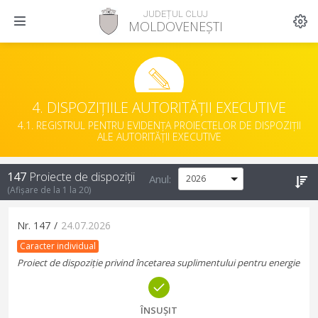
JUDEȚUL CLUJ
MOLDOVENEȘTI
4. DISPOZIȚIILE AUTORITĂȚII EXECUTIVE
4.1. REGISTRUL PENTRU EVIDENȚA PROIECTELOR DE DISPOZIȚII
ALE AUTORITĂȚII EXECUTIVE
147
Proiecte de dispoziții
Anul:
(Afișare de la
1
la
20
)
Nr.
147
/
24.07.2026
Caracter individual
Proiect de dispoziție privind încetarea suplimentului pentru energie
ÎNSUȘIT