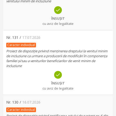
venitului minim de incluziune
ÎNSUȘIT
cu aviz de legalitate
Nr.
131
/
17.07.2026
Caracter individual
Proiect de dispoziție privind menținerea dreptului la venitul minim
de incluziune ca urmare a producerii de modificări în componența
familiei și/sau a veniturilor beneficiarilor de venit minim de
incluziune
ÎNSUȘIT
cu aviz de legalitate
Nr.
130
/
16.07.2026
Caracter individual
Proiect de dispoziție privind rectificarea actului de naștere nr. 6 din