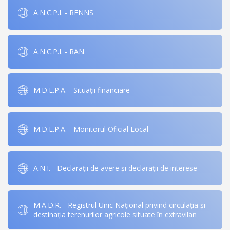
A.N.C.P.I. - RENNS
A.N.C.P.I. - RAN
M.D.L.P.A. - Situații financiare
M.D.L.P.A. - Monitorul Oficial Local
A.N.I. - Declarații de avere și declarații de interese
M.A.D.R. - Registrul Unic Național privind circulația și
destinația terenurilor agricole situate în extravilan