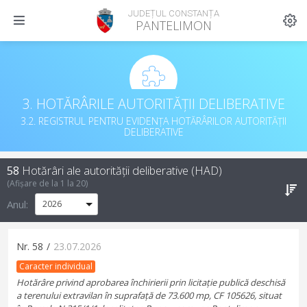
JUDEȚUL CONSTANȚA
PANTELIMON
3. HOTĂRÂRILE AUTORITĂȚII DELIBERATIVE
3.2. REGISTRUL PENTRU EVIDENȚA HOTĂRÂRILOR AUTORITĂȚII
DELIBERATIVE
58
Hotărâri ale autorității deliberative (HAD)
(Afișare de la
1
la
20
)
Anul:
Nr.
58
/
23.07.2026
Caracter individual
Hotărâre privind aprobarea închirierii prin licitație publică deschisă
a terenului extravilan în suprafață de 73.600 mp, CF 105626, situat