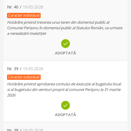
Nr.
40
/
19.05.2026
Caracter individual
Hotărâre privind trecerea unui teren din domeniul public al
Comunei Perișoru în domeniul public al Statului Român, ca urmare
a nerealizării investiției
ADOPTATĂ
Nr.
39
/
19.05.2026
Caracter individual
Hotărâre privind aprobarea contului de execuție al bugetului local
si al bugetului din venituri proprii al comunei Perişoru la 31 martie
2026
ADOPTATĂ
Nr.
38
/
19.05.2026