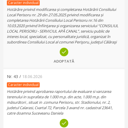
Caracter individual
Hotărâre privind modificarea și completarea Hotărârii Consiliului
Local Perisoru nr. 29 din 27.05.2025 privind modificarea și
completarea Hotărârii Consiliului Local Perisoru nr.16 din
10.03.2020 privind înfiinţarea şi organizarea serviciului “CONSILIUL
LOCAL PERISORU - SERVICIUL APĂ CANAL”, serviciu public de
interes local, specializat, cu personalitate juridică, organizat în
subordinea Consiliului Local al comunei Perişoru, judeţul Călăraşi
ADOPTATĂ
Nr.
43
/
18.06.2026
Caracter individual
Hotărâre privind aprobarea raportului de evaluare si vanzarea
terenului in suprafata de 1.000 m.p. din acte, 1.000 m.p. din
măsurători , situat in .comuna Perisoru, str. Stadionului, nr. 2,
judetul Calarasi, Cvartal 72, Parcela 3 avand nr. cadastral 23641,
catre doamna Suceveanu Daniela