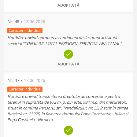
ADOPTATĂ
Nr.
48
/
18.06.2026
Caracter individual
Hotărâre privind aprobarea continuarii desfasurarii activitatii
serviciul “CONSILIUL LOCAL PERISORU -SERVICIUL APA CANAL"
ADOPTATĂ
Nr.
47
/
18.06.2026
Caracter individual
Hotărâre privind transmiterea dreptului de concesiune pentru
terenul în suprafață de 972 m. p. din acte, 984 m.p. din măsurători,
situat în comuna Perișoru, str. Trandafirului, nr. 35, înscris în cartea
funciară nr. 23925, în favoarea domnului Popa Constantin - Iulian și
Popa Costinela - Nicoleta