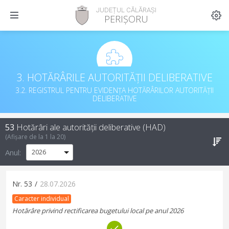
JUDEȚUL CĂLĂRAȘI
PERIȘORU
3. HOTĂRÂRILE AUTORITĂȚII DELIBERATIVE
3.2. REGISTRUL PENTRU EVIDENȚA HOTĂRÂRILOR AUTORITĂȚII
DELIBERATIVE
53
Hotărâri ale autorității deliberative (HAD)
(Afișare de la
1
la
20
)
Anul:
Nr.
53
/
28.07.2026
Caracter individual
Hotărâre privind rectificarea bugetului local pe anul 2026