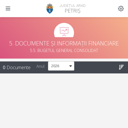
JUDEȚUL ARAD
PETRIȘ
5. DOCUMENTE ȘI INFORMAȚII FINANCIARE
5.5. BUGETUL GENERAL CONSOLIDAT
Anul:
0
Documente