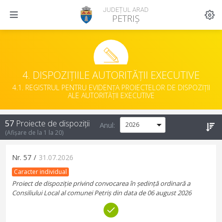
JUDEȚUL ARAD
PETRIȘ
4. DISPOZIȚIILE AUTORITĂȚII EXECUTIVE
4.1. REGISTRUL PENTRU EVIDENȚA PROIECTELOR DE DISPOZIȚII
ALE AUTORITĂȚII EXECUTIVE
57
Proiecte de dispoziții
Anul:
(Afișare de la
1
la
20
)
Nr.
57
/
31.07.2026
Caracter individual
Proiect de dispoziție privind convocarea în ședință ordinară a
Consiliului Local al comunei Petriș din data de 06 august 2026