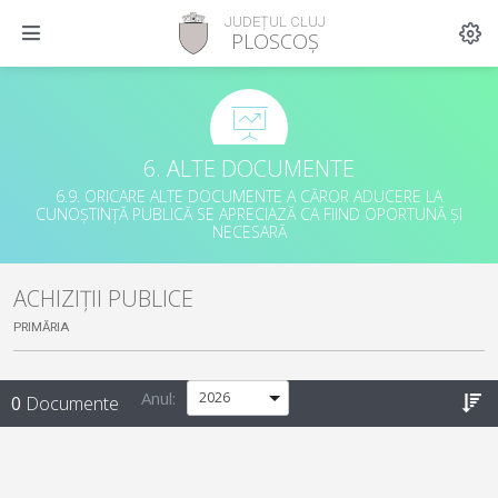
JUDEȚUL CLUJ
PLOSCOȘ
6. ALTE DOCUMENTE
6.9. ORICARE ALTE DOCUMENTE A CĂROR ADUCERE LA
CUNOȘTINȚĂ PUBLICĂ SE APRECIAZĂ CA FIIND OPORTUNĂ ȘI
NECESARĂ
ACHIZIȚII PUBLICE
PRIMĂRIA
Anul:
0
Documente