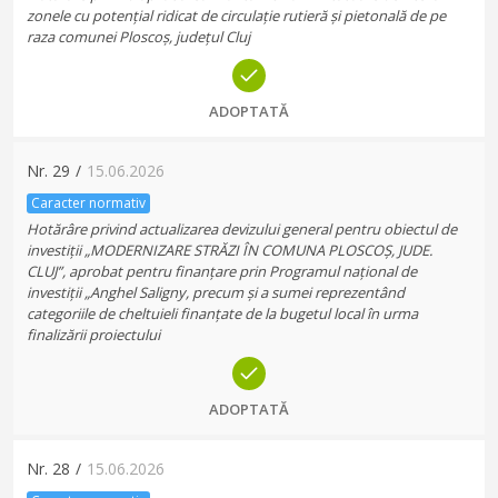
zonele cu potențial ridicat de circulație rutieră și pietonală de pe
raza comunei Ploscoș, județul Cluj
ADOPTATĂ
Nr.
29
/
15.06.2026
Caracter normativ
Hotărâre privind actualizarea devizului general pentru obiectul de
investiții „MODERNIZARE STRĂZI ÎN COMUNA PLOSCOȘ, JUDE.
CLUJ”, aprobat pentru finanțare prin Programul național de
investiții „Anghel Saligny, precum și a sumei reprezentând
categoriile de cheltuieli finanțate de la bugetul local în urma
finalizării proiectului
ADOPTATĂ
Nr.
28
/
15.06.2026