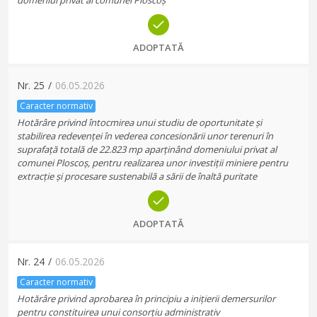
domeniul privat al comunei Ploscoș
ADOPTATĂ
Nr.
25
/
06.05.2026
Caracter normativ
Hotărâre privind întocmirea unui studiu de oportunitate și
stabilirea redevenței în vederea concesionării unor terenuri în
suprafață totală de 22.823 mp aparținând domeniului privat al
comunei Ploscoș, pentru realizarea unor investiții miniere pentru
extracție și procesare sustenabilă a sării de înaltă puritate
ADOPTATĂ
Nr.
24
/
06.05.2026
Caracter normativ
Hotărâre privind aprobarea în principiu a inițierii demersurilor
pentru constituirea unui consorțiu administrativ