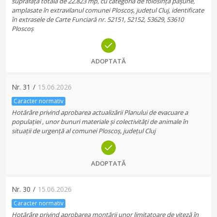
suprafață totală de 22.823 mp, cu categoria de folosință pășune,
amplasate în extravilanul comunei Ploscoș, județul Cluj, identificate
în extrasele de Carte Funciară nr. 52151, 52152, 53629, 53610
Ploscoș
ADOPTATĂ
Nr.
31
/
15.06.2026
Caracter normativ
Hotărâre privind aprobarea actualizării Planului de evacuare a
populației , unor bunuri materiale și colectivități de animale în
situații de urgență al comunei Ploscoș, județul Cluj
ADOPTATĂ
Nr.
30
/
15.06.2026
Caracter normativ
Hotărâre privind aprobarea montării unor limitatoare de viteză în