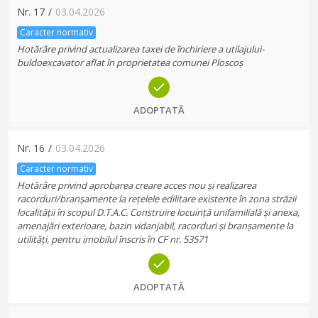
Nr.
17
/
03.04.2026
Caracter normativ
Hotărâre privind actualizarea taxei de închiriere a utilajului-
buldoexcavator aflat în proprietatea comunei Ploscoș
ADOPTATĂ
Nr.
16
/
03.04.2026
Caracter normativ
Hotărâre privind aprobarea creare acces nou și realizarea
racorduri/branșamente la rețelele edilitare existente în zona străzii
localității în scopul D.T.A.C. Construire locuință unifamilială și anexa,
amenajări exterioare, bazin vidanjabil, racorduri și branșamente la
utilități, pentru imobilul înscris în CF nr. 53571
ADOPTATĂ