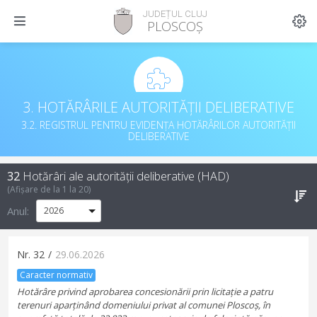
JUDEȚUL CLUJ
PLOSCOȘ
3. HOTĂRÂRILE AUTORITĂȚII DELIBERATIVE
3.2. REGISTRUL PENTRU EVIDENȚA HOTĂRÂRILOR AUTORITĂȚII
DELIBERATIVE
32
Hotărâri ale autorității deliberative (HAD)
(Afișare de la
1
la
20
)
Anul:
Nr.
32
/
29.06.2026
Caracter normativ
Hotărâre privind aprobarea concesionării prin licitație a patru
terenuri aparținând domeniului privat al comunei Ploscoș, în