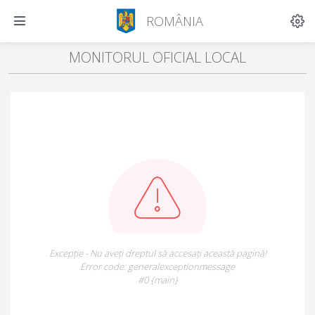
ROMÂNIA
MONITORUL OFICIAL LOCAL
Excepție - Nu aveți dreptul să accesați această pagină!
Error code: generalexceptionmessage
#0 {main}