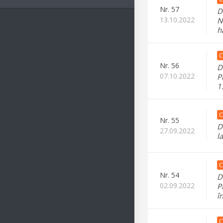
Nr.
57
D
13.10.2022
N
h
C
Nr.
56
D
07.10.2022
P
1
C
Nr.
55
D
27.09.2022
l
C
Nr.
54
D
02.09.2022
P
î
C