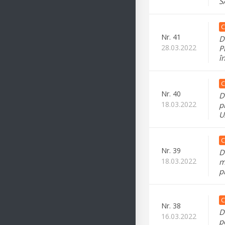
S
C
Nr.
41
D
28.03.2022
P
î
C
Nr.
40
D
18.03.2022
p
U
C
Nr.
39
D
18.03.2022
m
p
C
Nr.
38
D
16.03.2022
p