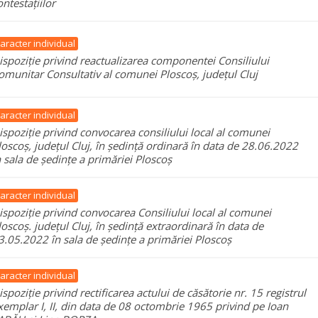
ontestațiilor
aracter individual
ispoziție privind reactualizarea componentei Consiliului
omunitar Consultativ al comunei Ploscoș, județul Cluj
aracter individual
ispoziție privind convocarea consiliului local al comunei
loscoș, județul Cluj, în ședință ordinară în data de 28.06.2022
n sala de ședințe a primăriei Ploscoș
aracter individual
ispoziție privind convocarea Consiliului local al comunei
loscoș. județul Cluj, în ședință extraordinară în data de
3.05.2022 în sala de ședințe a primăriei Ploscoș
aracter individual
ispoziție privind rectificarea actului de căsătorie nr. 15 registrul
xemplar I, II, din data de 08 octombrie 1965 privind pe Ioan