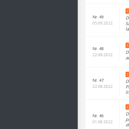
C
Nr.
49
D
05.09.2022
S
l
C
Nr.
48
D
22.08.2022
a
C
Nr.
47
D
22.08.2022
P
î
C
D
Nr.
46
p
01.08.2022
d