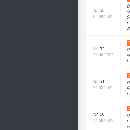
D
Nr.
53
s
02.09.2022
S
p
c
C
Nr.
52
D
31.08.2022
N
h
C
Nr.
51
D
31.08.2022
R
p
C
Nr.
50
D
31.08.2022
b
c