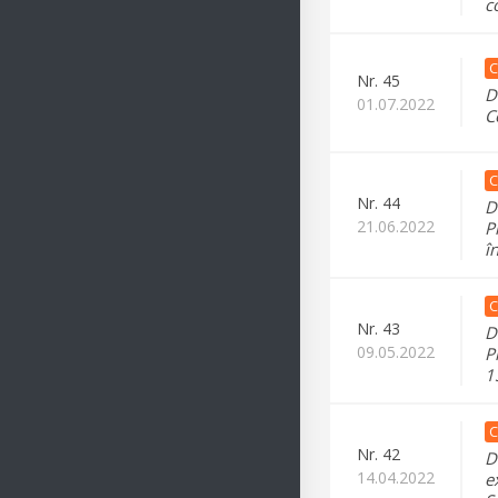
c
C
Nr.
45
D
01.07.2022
C
C
Nr.
44
D
21.06.2022
P
î
C
Nr.
43
D
09.05.2022
P
1
C
Nr.
42
D
14.04.2022
e