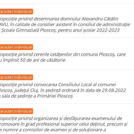
aracter individual
ispoziție privind desemnarea domnului Alexandru-Cătălin
AVU, în calitate de consilier asistent în consiliul de administrație
a Școala Gimnazială Ploscoș, pentru anul școlar 2022-2023
aracter individual
ispoziție privind cererile cetățenilor din comuna Ploscoș, care
u împlinit 50 de ani de căsătorie
aracter individual
ispoziție privind convocarea Consiliului Local al comunei
loscoș, județul Cluj, în ședință ordinară în data de 29.08.2022
n sala de ședințe a Primăriei Ploscoș
aracter individual
ispoziție privind organizarea și desfășurarea examenului de
romovare în grad profesional superior celui deținut, precum și
e numire a comisiilor de examen și de soluționare a