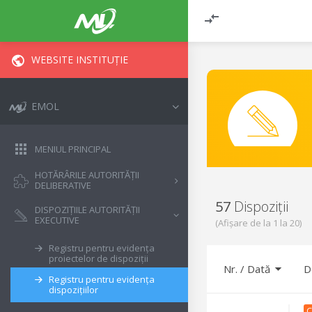
WEBSITE INSTITUȚIE
EMOL
MENIUL PRINCIPAL
HOTĂRÂRILE AUTORITĂȚII
DELIBERATIVE
57
Dispoziții
DISPOZIȚIILE AUTORITĂȚII
EXECUTIVE
(Afișare de la
1
la
20
)
Registru pentru evidența
proiectelor de dispoziții
Nr.
/
Dată
D
Registru pentru evidența
dispozițiilor
C