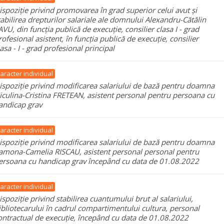
ispoziție privind promovarea în grad superior celui avut și
tabilirea drepturilor salariale ale domnului Alexandru-Cătălin
AVU, din funcția publică de execuție, consilier clasa I - grad
rofesional asistent, în funcția publică de execuție, consilier
lasa - I - grad profesional principal
aracter individual
ispoziție privind modificarea salariului de bază pentru doamna
iculina-Cristina FRETEAN, asistent personal pentru persoana cu
andicap grav
aracter individual
ispoziție privind modificarea salariului de bază pentru doamna
amona-Camelia RISCAU, asistent personal personal pentru
ersoana cu handicap grav începând cu data de 01.08.2022
aracter individual
ispoziție privind stabilirea cuantumului brut al salariului,
ibliotecarului în cadrul compartimentului cultura, personal
ontractual de execuție, începând cu data de 01.08.2022