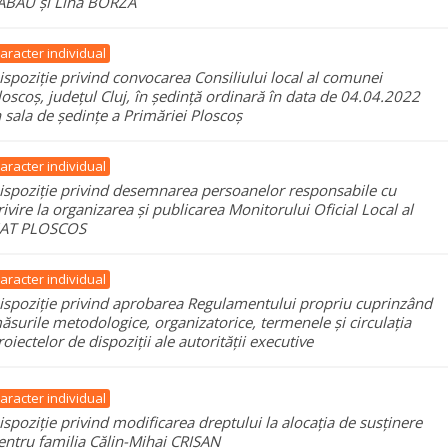
ABĂU și Lina BORZA
aracter individual
ispoziție privind convocarea Consiliului local al comunei
loscoș, județul Cluj, în ședință ordinară în data de 04.04.2022
n sala de ședințe a Primăriei Ploscoș
aracter individual
ispoziție privind desemnarea persoanelor responsabile cu
rivire la organizarea și publicarea Monitorului Oficial Local al
AT PLOSCOS
aracter individual
ispoziție privind aprobarea Regulamentului propriu cuprinzând
ăsurile metodologice, organizatorice, termenele și circulația
roiectelor de dispoziții ale autorității executive
aracter individual
ispoziție privind modificarea dreptului la alocația de susținere
entru familia Călin-Mihai CRIȘAN