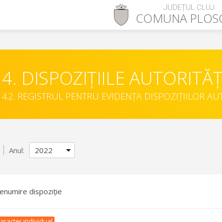
JUDEȚUL CLUJ
COMUNA
PLOS
4. DISPOZIȚIILE AUTORITĂȚ
4.2. REGISTRUL PENTRU EVIDENȚA DISPOZIȚIILOR AU
Anul:
enumire dispoziție
aracter individual