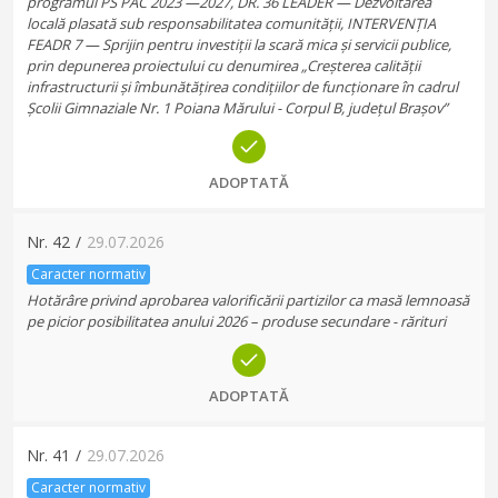
programul PS PAC 2023 —2027, DR. 36 LEADER — Dezvoltarea
locală plasată sub responsabilitatea comunității, INTERVENȚIA
FEADR 7 — Sprijin pentru investiții la scară mica și servicii publice,
prin depunerea proiectului cu denumirea „Creșterea calității
infrastructurii și îmbunătățirea condițiilor de funcționare în cadrul
Școlii Gimnaziale Nr. 1 Poiana Mărului - Corpul B, județul Brașov”
ADOPTATĂ
Nr.
42
/
29.07.2026
Caracter normativ
Hotărâre privind aprobarea valorificării partizilor ca masă lemnoasă
pe picior posibilitatea anului 2026 – produse secundare - rărituri
ADOPTATĂ
Nr.
41
/
29.07.2026
Caracter normativ