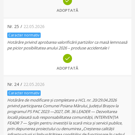
ADOPTATĂ
Nr.
25
/
22.05.2026
Caracter normativ
Hotărâre privind aprobarea valorificării partizilor ca masă lemnoasă
pe picior posibilitatea anului 2026 – produse accidentale I
ADOPTATĂ
Nr.
24
/
22.05.2026
Caracter normativ
Hotărâre de modificare și completare a HCL nr. 20/29.04.2026
privind participarea Comunei Poiana Mărului, Județul Brașov la
programul PS PAC 2023 —2027, DR. 36 LEADER — Dezvoltarea
locală plasată sub responsabilitatea comunității, INTERVENȚIA
FEADR 7 — Sprijin pentru investiții la scară mica și servicii publice,
prin depunerea proiectului cu denumirea „Creșterea calității
infrastructurii și îmbunătățirea condițiilor de funcționare în cadrul