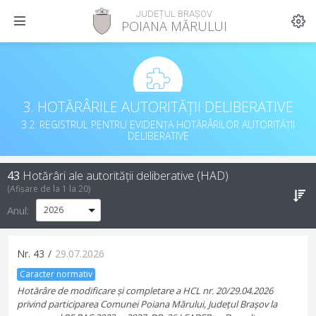
JUDEȚUL BRAȘOV
POIANA MĂRULUI
3. HOTĂRÂRILE AUTORITĂȚII DELIBERATIVE
3.2. REGISTRUL PENTRU EVIDENȚA HOTĂRÂRILOR AUTORITĂȚII
DELIBERATIVE
43
Hotărâri ale autorității deliberative (HAD)
(Afișare de la
1
la
20
)
Anul:
Nr.
43
/
29.07.2026
Caracter normativ
Hotărâre de modificare și completare a HCL nr. 20/29.04.2026
privind participarea Comunei Poiana Mărului, Județul Brașov la