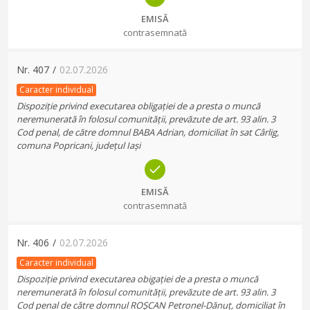
EMISĂ
contrasemnată
Nr.
407
/
02.07.2026
Caracter individual
Dispoziție privind executarea obligației de a presta o muncă
neremunerată în folosul comunității, prevăzute de art. 93 alin. 3
Cod penal, de către domnul BABA Adrian, domiciliat în sat Cârlig,
comuna Popricani, județul Iași
EMISĂ
contrasemnată
Nr.
406
/
02.07.2026
Caracter individual
Dispoziție privind executarea obigației de a presta o muncă
neremunerată în folosul comunității, prevăzute de art. 93 alin. 3
Cod penal de către domnul ROȘCAN Petronel-Dănuț, domiciliat în