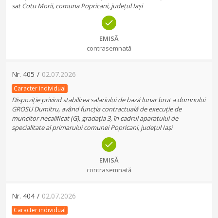
sat Cotu Morii, comuna Popricani, județul Iași
EMISĂ
contrasemnată
Nr.
405
/
02.07.2026
Caracter individual
Dispoziție privind stabilirea salariului de bază lunar brut a domnului
GROSU Dumitru, având funcția contractuală de execuție de
muncitor necalificat (G), gradația 3, în cadrul aparatului de
specialitate al primarului comunei Popricani, județul Iași
EMISĂ
contrasemnată
Nr.
404
/
02.07.2026
Caracter individual