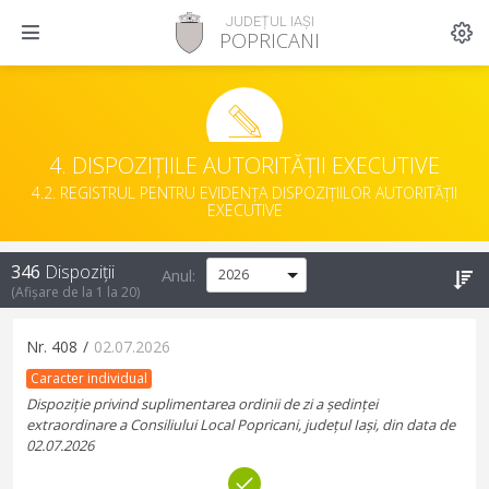
JUDEȚUL IAȘI
POPRICANI
4. DISPOZIȚIILE AUTORITĂȚII EXECUTIVE
4.2. REGISTRUL PENTRU EVIDENȚA DISPOZIȚIILOR AUTORITĂȚII
EXECUTIVE
346
Dispoziții
Anul:
(Afișare de la
1
la
20
)
Nr.
408
/
02.07.2026
Caracter individual
Dispoziție privind suplimentarea ordinii de zi a ședinței
extraordinare a Consiliului Local Popricani, județul Iași, din data de
02.07.2026