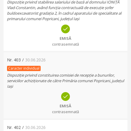
Dispoziție privind stabilirea salariului de bază al domnului IONIȚĂ
Vlad-Constantin, având funcția contractuală de execuție șofer
buldoexcavatorist gradația 2, în cadrul aparatului de specialitate al
primarului comunei Popricani, județul Iași
EMISĂ
contrasemnată
Nr.
403
/
30.06.2026
Caracter individual
Dispoziție privind constituirea comisiei de recepție a bunurilor,
serviciilor achiziționate de către Primăria comunei Popricani, județul
Iași
EMISĂ
contrasemnată
Nr.
402
/
30.06.2026