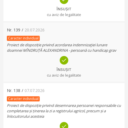
ÎNSUȘIT
cu aviz de legalitate
Nr.
139
/
20.07.2026
Caracter individual
Proiect de dispoziție privind acordarea indemnizaţiei lunare
doamnei MÎNDRUȚĂ ALEXANDRINA - persoană cu handicap grav
ÎNSUȘIT
cu aviz de legalitate
Nr.
138
/
07.07.2026
Caracter individual
Proiect de dispoziție privind desemnarea persoanei responsabile cu
completarea și ținerea la zi a registrului agricol, precum și a
înlocuitorului acesteia