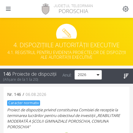
JUDEȚUL TELEORMAN
POROSCHIA
4. DISPOZIȚIILE AUTORITĂȚII EXECUTIVE
4.1. REGISTRUL PENTRU EVIDENȚA PROIECTELOR DE DISPOZIȚII
ALE AUTORITĂȚII EXECUTIVE
146
Proiecte de dispoziții
Anul:
(Afișare de la
1
la
20
)
Nr.
146
/
06.08.2026
Caracter normativ
Proiect de dispoziție privind constituirea Comisiei de recepție la
terminarea lucrărilor pentru obiectivul de investiții „REABILITARE
MODERATĂ A ȘCOLII GIMNAZIALE POROSCHIA, COMUNA
POROSCHIA”