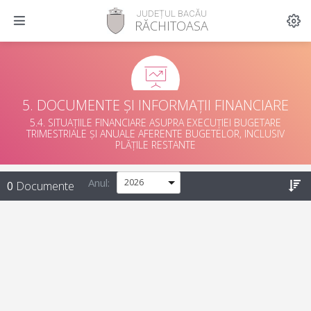
JUDEȚUL BACĂU
RĂCHITOASA
5. DOCUMENTE ȘI INFORMAȚII FINANCIARE
5.4. SITUAȚIILE FINANCIARE ASUPRA EXECUȚIEI BUGETARE
TRIMESTRIALE ȘI ANUALE AFERENTE BUGETELOR, INCLUSIV
PLĂȚILE RESTANTE
Anul:
0
Documente