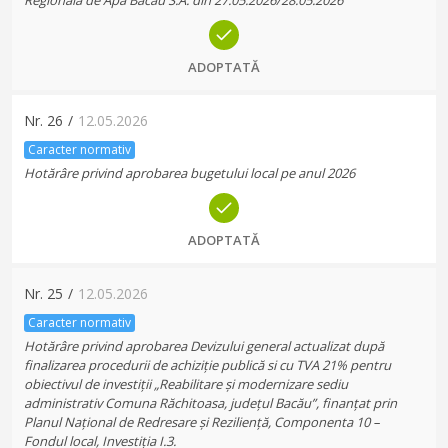
Regională de Apă Bacău S.A. din 27.05.2026/28.05.2026
ADOPTATĂ
Nr.
26
/
12.05.2026
Caracter normativ
Hotărâre privind aprobarea bugetului local pe anul 2026
ADOPTATĂ
Nr.
25
/
12.05.2026
Caracter normativ
Hotărâre privind aprobarea Devizului general actualizat după
finalizarea procedurii de achiziție publică si cu TVA 21% pentru
obiectivul de investiții „Reabilitare și modernizare sediu
administrativ Comuna Răchitoasa, județul Bacău”, finanțat prin
Planul Național de Redresare și Reziliență, Componenta 10 –
Fondul local, Investiția I.3.