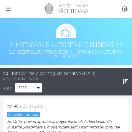
JUDEȚUL BACĂU
RĂCHITOASA
3. HOTĂRÂRILE AUTORITĂȚII DELIBERATIVE
3.2. REGISTRUL PENTRU EVIDENȚA HOTĂRÂRILOR AUTORITĂȚII
DELIBERATIVE
40
Hotărâri ale autorității deliberative (HAD)
(Afișare de la
1
la
20
)
Anul:
Nr.
40
/
30.07.2026
Caracter normativ
Hotărâre privind aprobarea bugetului final al obiectivului de
investiții „Reabilitare și modernizare sediu administrativ comunal