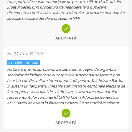
transportul deșeurilor municipale de pe raza a 65 de U.A.T.-uri din
județul Bacău prin procedura de negociere fără publicare",
desemnarea comisiei de evaluare a ofertelor, acordarea mandatelor
speciale necesare derulării procedurii NFP
ADOPTATĂ
Nr.
22
/
04.05.2026
Caracter normativ
Hotărâre privind aprobarea achiziționării în regim de urgență a
serviciilor de închiriere de autospeciale și personal deservent prin
Asociația de Dezvoltare Intercomunitară pentru Salubrizare Bacău,
în sistem unitar pentru unitățile administrativ-teritoriale afectate de
întreruperea serviciului de salubrizare, și acordarea mandatului
reprezentantului comunei RĂCHITOASA în Adunarea Generală a
ADIS Bacău de a vota în favoarea Proiectului de Hotărâre aferent
ADOPTATĂ