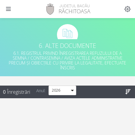
JUDEȚUL BACĂU
RĂCHITOASA
6. ALTE DOCUMENTE
6.1. REGISTRUL PRIVIND ÎNREGISTRAREA REFUZULUI DE A
SEMNA / CONTRASEMNA / AVIZA ACTELE ADMINISTRATIVE
PRECUM ȘI OBIECȚIILE CU PRIVIRE LA LEGALITATE, EFECTUATE
ÎNSCRIS
Anul
:
0
Înregistrări