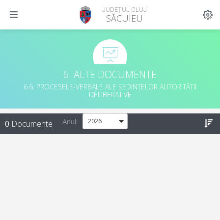
JUDEȚUL CLUJ
SĂCUIEU
6. ALTE DOCUMENTE
6.6. PROCESELE-VERBALE ALE ȘEDINȚELOR AUTORITĂȚII
DELIBERATIVE
Anul:
0
Documente