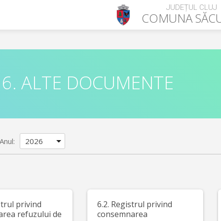
JUDEȚUL CLUJ
COMUNA
SĂC
6. ALTE DOCUMENTE
Anul:
strul privind
6.2. Registrul privind
area refuzului de
consemnarea