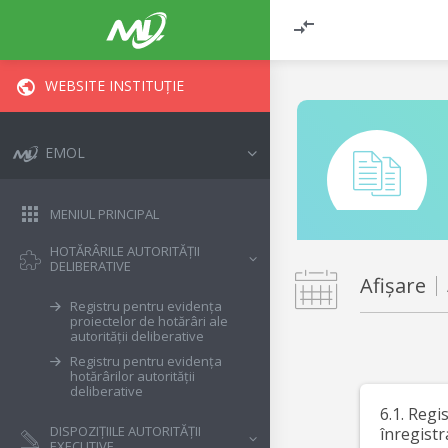
WEBSITE INSTITUȚIE
EMOL
MENIUL PRINCIPAL
HOTĂRÂRILE AUTORITĂȚII
DELIBERATIVE
Afișare
Registru pentru evidența
proiectelor de hotărâri ale
autorității deliberative
Registru pentru evidența
hotărârilor autorității
deliberative
6.1. Regi
DISPOZIȚIILE AUTORITĂȚII
înregistr
EXECUTIVE