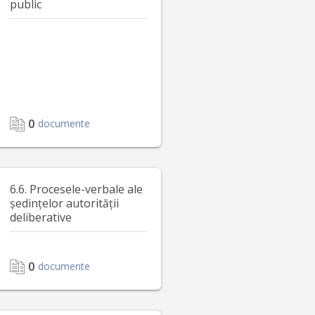
public
0
documente
6.6. Procesele-verbale ale
ședințelor autorității
deliberative
0
documente