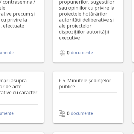
/ contrasemna /
propunerilor, sugestiilor
ele
sau opiniilor cu privire la
rative precum și
proiectele hotărârilor
 cu privire la
autorității deliberative și
e, efectuate
ale proiectelor
dispozițiilor autorității
executive
0
umente
documente
rmări asupra
6.5. Minutele ședințelor
or de acte
publice
ative cu caracter
0
umente
documente