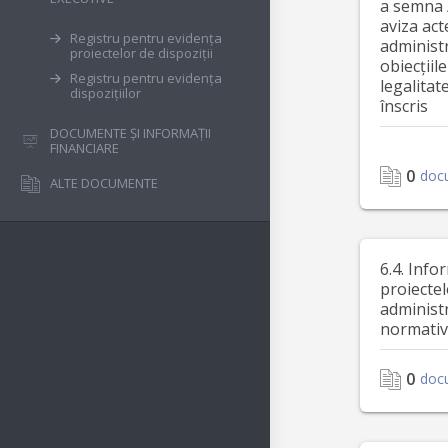
a semna 
aviza act
Registru pentru evidența
administ
proiectelor de dispoziții
obiecțiile
Registru pentru evidența
legalitat
dispozițiilor
înscris
DOCUMENTE ȘI INFORMAȚII
FINANCIARE
0
doc
ALTE DOCUMENTE
6.4. Info
proiectel
administr
normativ
0
doc