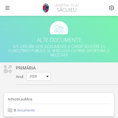
JUDEȚUL CLUJ
SĂCUIEU
ALTE DOCUMENTE
6.9. ORICARE ALTE DOCUMENTE A CĂROR ADUCERE LA
CUNOȘTINȚĂ PUBLICĂ SE APRECIAZĂ CA FIIND OPORTUNĂ ȘI
NECESARĂ
PRIMĂRIA
Anul:
Achiziții publice
0
documente