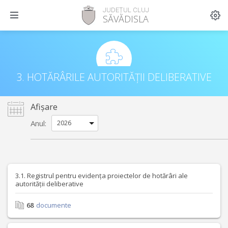
JUDEȚUL CLUJ
SĂVĂDISLA
3. HOTĂRÂRILE AUTORITĂȚII DELIBERATIVE
Afișare
Anul:
3.1. Registrul pentru evidența proiectelor de hotărâri ale
autorității deliberative
68
documente