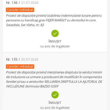
Nr.
136
/
21.07.2026
Caracter individual
Proiect de dispoziție privind stabilirea indemnziatiei lunare pentru
persoana cu handicap grav FEJER MARGIT cu domiciliul in com.
Savadisla, Sat Vlaha, nr. 82
ÎNSUȘIT
cu aviz de legalitate
Nr.
135
/
20.07.2026
Caracter individual
Proiect de dispoziție privind menținerea dreptului la venitul minim
de incluziune ca urmare a producerii de modificări în componența
familiei și/sau a veniturilor RELUAREA DREPTULUI LA AJUTORUL DE
INCLUZIUNE domnului BAZSO IOSIF
ÎNSUȘIT
cu aviz de legalitate