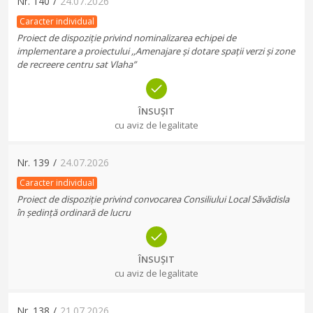
Nr.
140
/
24.07.2026
Caracter individual
Proiect de dispoziție privind nominalizarea echipei de
implementare a proiectului ,,Amenajare și dotare spații verzi și zone
de recreere centru sat Vlaha”
ÎNSUȘIT
cu aviz de legalitate
Nr.
139
/
24.07.2026
Caracter individual
Proiect de dispoziție privind convocarea Consiliului Local Săvădisla
în ședință ordinară de lucru
ÎNSUȘIT
cu aviz de legalitate
Nr.
138
/
21.07.2026