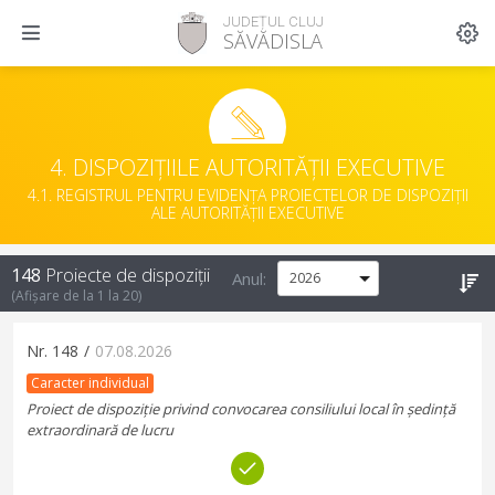
JUDEȚUL CLUJ
SĂVĂDISLA
4. DISPOZIȚIILE AUTORITĂȚII EXECUTIVE
4.1. REGISTRUL PENTRU EVIDENȚA PROIECTELOR DE DISPOZIȚII
ALE AUTORITĂȚII EXECUTIVE
148
Proiecte de dispoziții
Anul:
(Afișare de la
1
la
20
)
Nr.
148
/
07.08.2026
Caracter individual
Proiect de dispoziție privind convocarea consiliului local în ședință
extraordinară de lucru