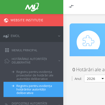
WEBSITE INSTITUȚIE
EMOL
MENIUL PRINCIPAL
HOTĂRÂRILE AUTORITĂȚII
DELIBERATIVE
0
Hotărâri ale a
Registru pentru evidența
proiectelor de hotărâri ale
Anul:
autorității deliberative
Registru pentru evidența
hotărârilor autorității
deliberative
DISPOZIȚIILE AUTORITĂȚII