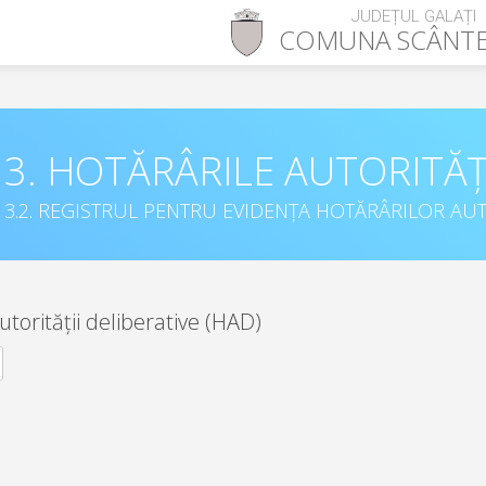
JUDEȚUL GALAȚI
COMUNA
SCÂNTE
3. HOTĂRÂRILE AUTORITĂȚ
3.2. REGISTRUL PENTRU EVIDENȚA HOTĂRÂRILOR AUT
utorității deliberative (HAD)