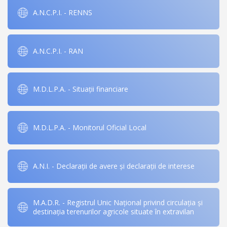
A.N.C.P.I. - RENNS
A.N.C.P.I. - RAN
M.D.L.P.A. - Situații financiare
M.D.L.P.A. - Monitorul Oficial Local
A.N.I. - Declarații de avere și declarații de interese
M.A.D.R. - Registrul Unic Național privind circulația și
destinația terenurilor agricole situate în extravilan