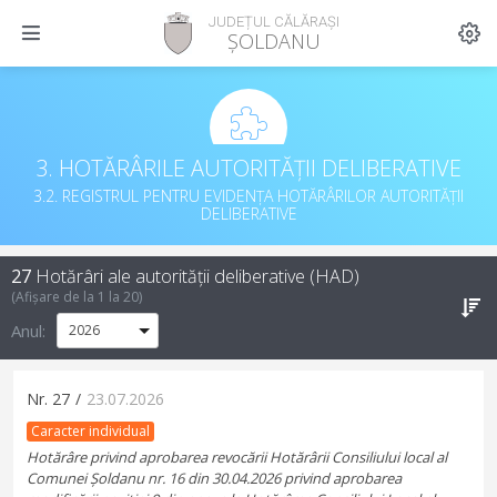
JUDEȚUL CĂLĂRAȘI
ȘOLDANU
3. HOTĂRÂRILE AUTORITĂȚII DELIBERATIVE
3.2. REGISTRUL PENTRU EVIDENȚA HOTĂRÂRILOR AUTORITĂȚII
DELIBERATIVE
27
Hotărâri ale autorității deliberative (HAD)
(Afișare de la
1
la
20
)
Anul:
Nr.
27
/
23.07.2026
Caracter individual
Hotărâre privind aprobarea revocării Hotărârii Consiliului local al
Comunei Șoldanu nr. 16 din 30.04.2026 privind aprobarea