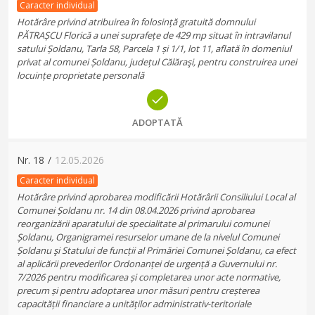
Caracter individual
Hotărâre privind atribuirea în folosință gratuită domnului
PĂTRAȘCU Florică a unei suprafețe de 429 mp situat în intravilanul
satului Șoldanu, Tarla 58, Parcela 1 și 1/1, lot 11, aflată în domeniul
privat al comunei Șoldanu, județul Călăraşi, pentru construirea unei
locuințe proprietate personală
ADOPTATĂ
Nr.
18
/
12.05.2026
Caracter individual
Hotărâre privind aprobarea modificării Hotărârii Consiliului Local al
Comunei Șoldanu nr. 14 din 08.04.2026 privind aprobarea
reorganizării aparatului de specialitate al primarului comunei
Șoldanu, Organigramei resurselor umane de la nivelul Comunei
Șoldanu şi Statului de funcții al Primăriei Comunei Șoldanu, ca efect
al aplicării prevederilor Ordonanței de urgență a Guvernului nr.
7/2026 pentru modificarea și completarea unor acte normative,
precum și pentru adoptarea unor măsuri pentru creșterea
capacității financiare a unităților administrativ-teritoriale