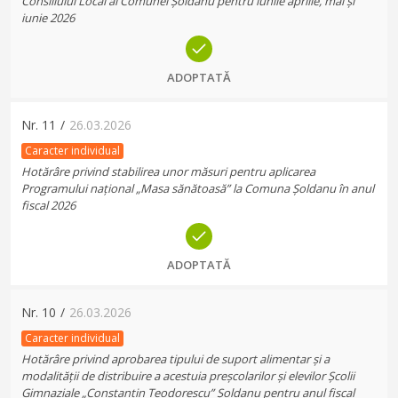
Consiliului Local al Comunei Șoldanu pentru lunile aprilie, mai și
iunie 2026
ADOPTATĂ
Nr.
11
/
26.03.2026
Caracter individual
Hotărâre privind stabilirea unor măsuri pentru aplicarea
Programului național „Masa sănătoasă” la Comuna Șoldanu în anul
fiscal 2026
ADOPTATĂ
Nr.
10
/
26.03.2026
Caracter individual
Hotărâre privind aprobarea tipului de suport alimentar și a
modalității de distribuire a acestuia preșcolarilor și elevilor Școlii
Gimnaziale „Constantin Teodorescu” Șoldanu pentru anul fiscal