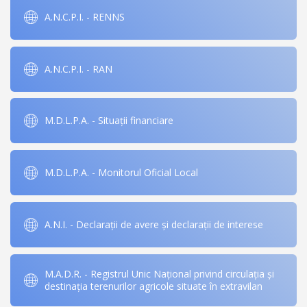
A.N.C.P.I. - RENNS
A.N.C.P.I. - RAN
M.D.L.P.A. - Situații financiare
M.D.L.P.A. - Monitorul Oficial Local
A.N.I. - Declarații de avere și declarații de interese
M.A.D.R. - Registrul Unic Național privind circulația și
destinația terenurilor agricole situate în extravilan