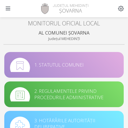
JUDEȚUL MEHEDINȚI
ȘOVARNA
MONITORUL OFICIAL LOCAL
AL COMUNEI ȘOVARNA
Județul MEHEDINȚI
1. STATUTUL COMUNEI
2. REGULAMENTELE PRIVIND
PROCEDURILE ADMINISTRATIVE
3. HOTĂRÂRILE AUTORITĂȚII
DELIBERATIVE