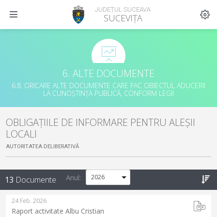
JUDEȚUL SUCEAVA
SUCEVIȚA
6. ALTE DOCUMENTE
6.8. ORICARE ALTE DOCUMENTE CARE FAC OBIECTUL ADUCERII
LA CUNOȘTINȚĂ PUBLICĂ, CONFORM LEGII
OBLIGAȚIILE DE INFORMARE PENTRU ALEȘII
LOCALI
AUTORITATEA DELIBERATIVĂ
Anul:
13
Documente
24 Feb. 2026
Raport activitate Albu Cristian