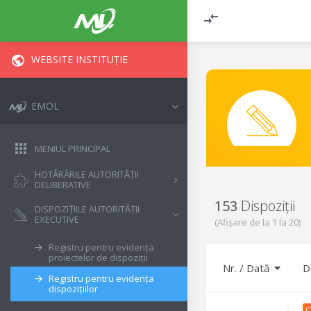
WEBSITE INSTITUȚIE
EMOL
MENIUL PRINCIPAL
HOTĂRÂRILE AUTORITĂȚII
DELIBERATIVE
153
Dispoziții
DISPOZIȚIILE AUTORITĂȚII
EXECUTIVE
(Afișare de la
1
la
20
)
Registru pentru evidența
proiectelor de dispoziții
Nr.
/
Dată
D
Registru pentru evidența
dispozițiilor
C