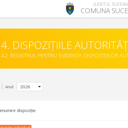
JUDEȚUL SUCEAV
COMUNA
SUCE
4. DISPOZIȚIILE AUTORITĂȚ
4.2. REGISTRUL PENTRU EVIDENȚA DISPOZIȚIILOR AU
Anul:
enumire dispoziție
aracter individual