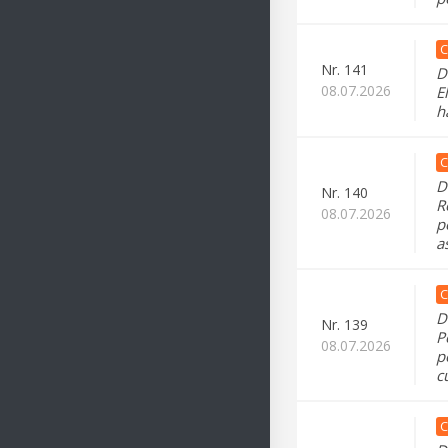
C
Nr.
141
D
08.07.2026
E
h
C
D
Nr.
140
R
08.07.2026
p
a
C
D
Nr.
139
P
08.07.2026
p
c
C