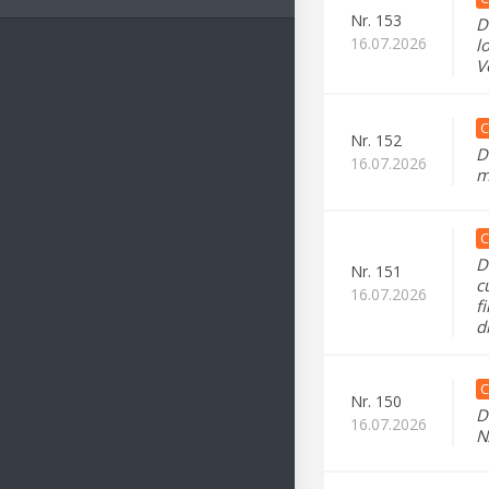
Nr.
153
D
16.07.2026
l
V
C
Nr.
152
D
16.07.2026
m
C
D
Nr.
151
c
16.07.2026
f
d
C
Nr.
150
D
16.07.2026
N