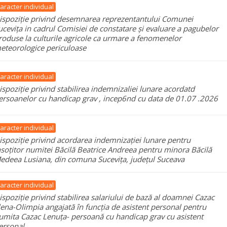
aracter individual
ispoziție privind desemnarea reprezentantului Comunei
ucevița in cadrul Comisiei de constatare și evaluare a pagubelor
roduse la culturile agricole ca urmare a fenomenelor
eteorologice periculoase
aracter individual
ispoziție privind stabilirea indemnizaliei lunare acordatd
ersoanelor cu handicap grav , incep6nd cu data de 01.07 .2026
aracter individual
ispoziție privind acordarea indemnizației lunare pentru
nsoțitor numitei Băcilă Beatrice Andreea pentru minora Băcilă
edeea Lusiana, din comuna Sucevița, județul Suceava
aracter individual
ispoziție privind stabilirea salariului de bază al doamnei Cazac
lena-Olimpia angajată în funcția de asistent personal pentru
umita Cazac Lenuța- persoană cu handicap grav cu asistent
ersonal