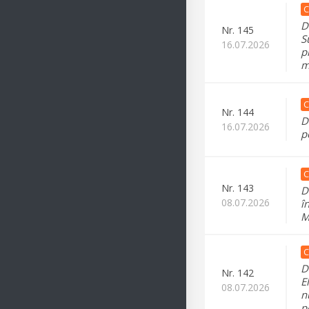
C
D
Nr.
145
S
16.07.2026
p
m
C
Nr.
144
D
16.07.2026
p
C
Nr.
143
D
08.07.2026
î
M
C
D
Nr.
142
E
08.07.2026
n
p