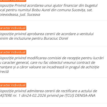
ispoziție Privind acordarea unui ajutor financiar din bugetul
ocal pentru numitul Bobu Aurel din comuna Sucevița, sat.
oievodeasa, jud. Suceava
aracter individual
ispoziție privind aprobarea cererii de acordare a venitului
inim de incluziune pentru Buraciuc Dorel
aracter individual
ispoziție privind modificarea comisiei de recepție pentru lucrări
u caracter general, care nu fac obiectul vreunui contract de
inanțare și a căror valoare se incadrează in pragul de achiziție
irectă
aracter individual
ispoziție privind admiterea cererii de rectificare a actului de
AȘTERE nr. 1 din24-02.2026 privind pe IȚCUȘ DENISA-ANA