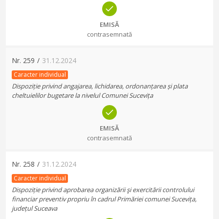
EMISĂ
contrasemnată
Nr.
259
/
31.12.2024
Caracter individual
Dispoziție privind angajarea, lichidarea, ordonanțarea și plata
cheltuielilor bugetare la nivelul Comunei Sucevița
EMISĂ
contrasemnată
Nr.
258
/
31.12.2024
Caracter individual
Dispoziție privind aprobarea organizării şi exercitării controlului
financiar preventiv propriu în cadrul Primăriei comunei Sucevița,
județul Suceava