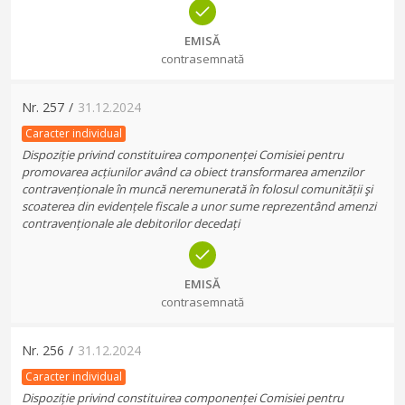
EMISĂ
contrasemnată
Nr.
257
/
31.12.2024
Caracter individual
Dispoziție privind constituirea componenței Comisiei pentru
promovarea acțiunilor având ca obiect transformarea amenzilor
contravenționale în muncă neremunerată în folosul comunității şi
scoaterea din evidențele fiscale a unor sume reprezentând amenzi
contravenționale ale debitorilor decedați
EMISĂ
contrasemnată
Nr.
256
/
31.12.2024
Caracter individual
Dispoziție privind constituirea componenței Comisiei pentru