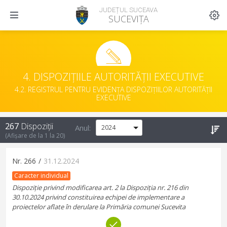
JUDEȚUL SUCEAVA
SUCEVIȚA
4. DISPOZIȚIILE AUTORITĂȚII EXECUTIVE
4.2. REGISTRUL PENTRU EVIDENȚA DISPOZIȚIILOR AUTORITĂȚII
EXECUTIVE
267
Dispoziții
Anul:
(Afișare de la
1
la
20
)
Nr.
266
/
31.12.2024
Caracter individual
Dispoziție privind modificarea art. 2 la Dispoziția nr. 216 din
30.10.2024 privind constituirea echipei de implementare a
proiectelor aflate în derulare la Primăria comunei Sucevita