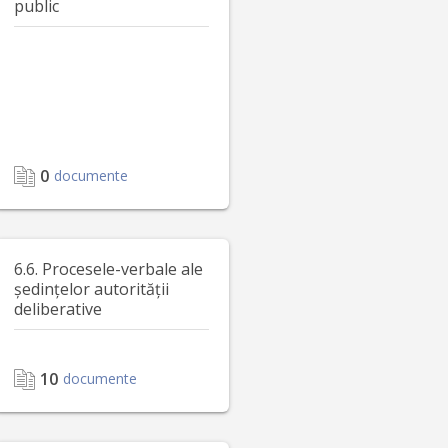
public
0
documente
6.6. Procesele-verbale ale
ședințelor autorității
deliberative
10
documente