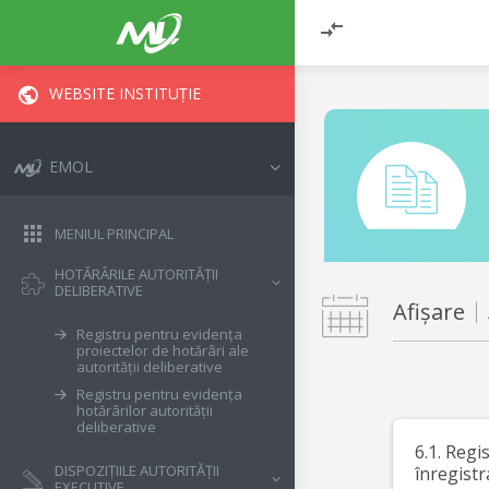
WEBSITE INSTITUȚIE
EMOL
MENIUL PRINCIPAL
HOTĂRÂRILE AUTORITĂȚII
DELIBERATIVE
Afișare
Registru pentru evidența
proiectelor de hotărâri ale
autorității deliberative
Registru pentru evidența
hotărârilor autorității
deliberative
6.1. Regi
DISPOZIȚIILE AUTORITĂȚII
înregistr
EXECUTIVE