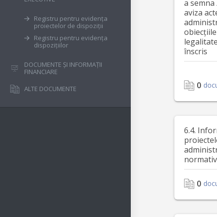
a semna 
aviza act
Registru pentru evidența
administ
proiectelor de dispoziții
obiecțiile
Registru pentru evidența
legalitat
dispozițiilor
înscris
DOCUMENTE ȘI INFORMAȚII
FINANCIARE
0
doc
ALTE DOCUMENTE
6.4. Info
proiectel
administr
normativ
0
doc