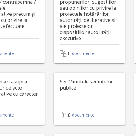
/ contrasemna /
propunerilor, sugestiilor
ele
sau opiniilor cu privire la
rative precum și
proiectele hotărârilor
 cu privire la
autorității deliberative și
e, efectuate
ale proiectelor
dispozițiilor autorității
executive
0
umente
documente
rmări asupra
6.5. Minutele ședințelor
or de acte
publice
ative cu caracter
0
umente
documente