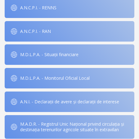
A.N.C.P.I. - RENNS
A.N.C.P.I. - RAN
M.D.L.P.A. - Situații financiare
M.D.L.P.A. - Monitorul Oficial Local
A.N.I. - Declarații de avere și declarații de interese
M.A.D.R. - Registrul Unic Național privind circulația și
destinația terenurilor agricole situate în extravilan