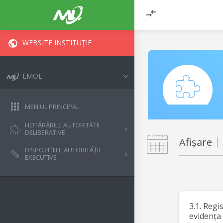
WEBSITE INSTITUȚIE
EMOL
MENIUL PRINCIPAL
HOTĂRÂRILE AUTORITĂȚII
DELIBERATIVE
Afișare
DISPOZIȚIILE AUTORITĂȚII
EXECUTIVE
3.1. Regi
evidența 