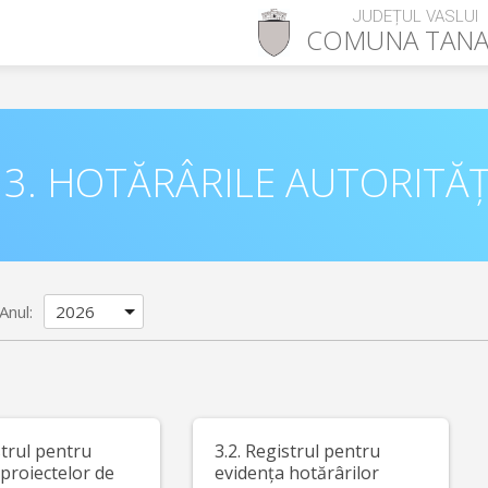
JUDEȚUL VASLUI
COMUNA
TAN
3. HOTĂRÂRILE AUTORITĂȚ
Anul:
strul pentru
3.2. Registrul pentru
proiectelor de
evidența hotărârilor