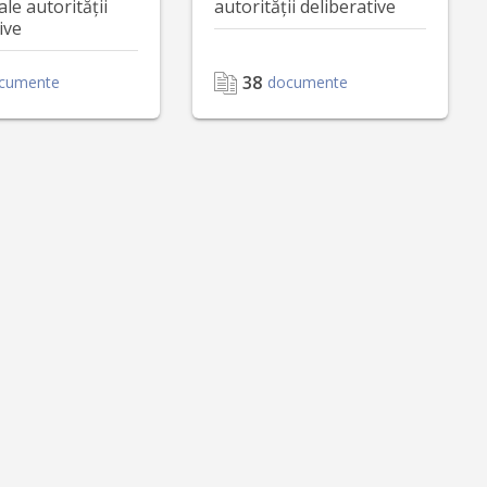
ale autorității
autorității deliberative
ive
38
cumente
documente