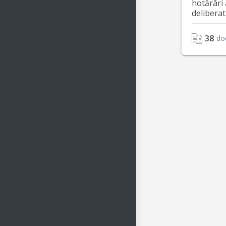
hotărâri 
deliberat
38
do