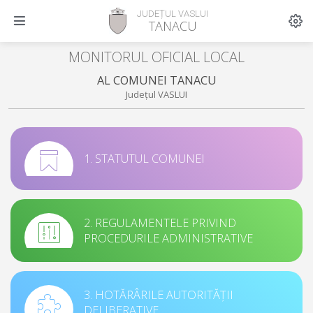
JUDEȚUL VASLUI
TANACU
MONITORUL OFICIAL LOCAL
AL COMUNEI TANACU
Județul VASLUI
1. STATUTUL COMUNEI
2. REGULAMENTELE PRIVIND
PROCEDURILE ADMINISTRATIVE
3. HOTĂRÂRILE AUTORITĂȚII
DELIBERATIVE