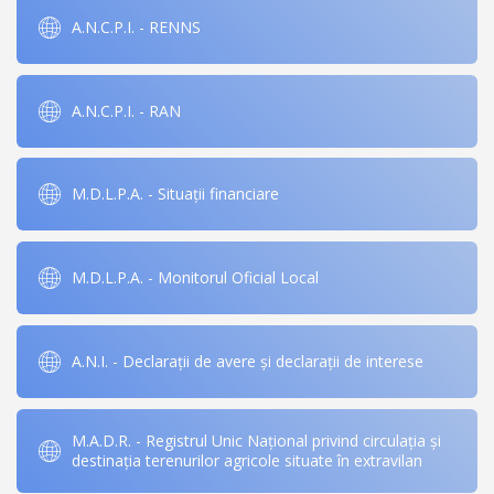
A.N.C.P.I. - RENNS
A.N.C.P.I. - RAN
M.D.L.P.A. - Situații financiare
M.D.L.P.A. - Monitorul Oficial Local
A.N.I. - Declarații de avere și declarații de interese
M.A.D.R. - Registrul Unic Național privind circulația și
destinația terenurilor agricole situate în extravilan