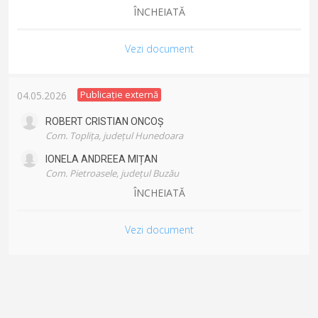
ÎNCHEIATĂ
Vezi document
Publicație externă
04.05.2026
ROBERT CRISTIAN
ONCOȘ
Com. Toplița, județul Hunedoara
IONELA ANDREEA
MIȚAN
Com. Pietroasele, județul Buzău
ÎNCHEIATĂ
Vezi document