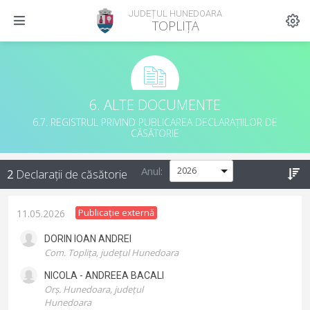
JUDEȚUL HUNEDOARA
TOPLIȚA
6. ALTE DOCUMENTE
6.7. REGISTRUL PRIVIND PUBLICAREA DECLARAȚIILOR DE
CĂSĂTORIE
Anul:
2
Declarații de căsătorie
Publicație externă
11.05.2026
DORIN IOAN
ANDREI
Com. Toplița, județul Hunedoara
NICOLA - ANDREEA
BACALI
Orș. Hunedoara, județul
Hunedoara