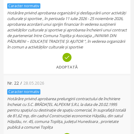
Caracter normativ
Hotărâre privind aprobarea organizării şi desfaşurării unor activități
culturale și sportive , în perioada 11 iulie 2026 - 25 noiembrie 2026,
aprobarea acordarii unui sprijin financiar în vederea susținerii
activităților culturale și sportive şi aprobarea încheierii unui contract
de parteneriat între Comuna Toplița şi Asociaţia ,,ININIMI DIN
PĂDURENI – EDUCAȚIE TRADIȚIE ȘI AJUTOR ”, în vederea organizării
în comun a activităților culturale și sportive
ADOPTATĂ
Nr.
22
/
28.05.2026
Caracter normativ
Hotărâre privind aprobarea prelungirii contractului de închiriere
încheiat cu S.C. BRĂDAȚEL ALPEXIM S.R.L la data de 20.02.1995
pentru spațiul cu destinație de spațiu comercial, în suprafață totală
de 81,62 mp, din cadrul Construcției economice Hășdău, din satul
Hășdău, nr. 45, comuna Toplița, județul Hunedoara , prorietate
publică a comunei Toplița