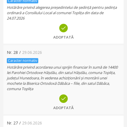
Caracter normativ
Hotărâre privind alegerea președintelui de ședință pentru ședința
ordinară a Consiliului Local al comunei Toplița din data de
24.07.2026
ADOPTATĂ
Nr.
28
/
29.06.2026
Caracter normativ
Hotărâre privind acordarea unui sprijin financiar în sumă de 14400
lei Parohiei Ortodoxe Hășdău, din satul Hășdău, comuna Toplița,
județul Hunedoara, în vederea achiziționării și montării unei
mochete la Biserica Ortodoxă Dăbâca – filie, din satul Dăbâca,
comuna Toplița
ADOPTATĂ
Nr.
27
/
29.06.2026