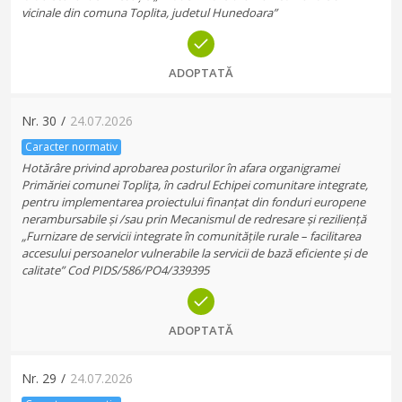
vicinale din comuna Toplita, judetul Hunedoara”
ADOPTATĂ
Nr.
30
/
24.07.2026
Caracter normativ
Hotărâre privind aprobarea posturilor în afara organigramei
Primăriei comunei Topliţa, în cadrul Echipei comunitare integrate,
pentru implementarea proiectului finanțat din fonduri europene
nerambursabile și /sau prin Mecanismul de redresare și reziliență
„Furnizare de servicii integrate în comunitățile rurale – facilitarea
accesului persoanelor vulnerabile la servicii de bază eficiente și de
calitate” Cod PIDS/586/PO4/339395
ADOPTATĂ
Nr.
29
/
24.07.2026