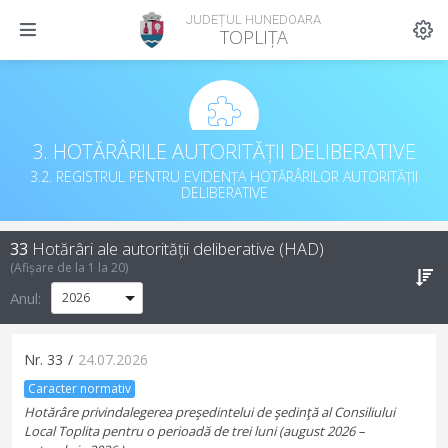
JUDEȚUL HUNEDOARA
TOPLIȚA
3. HOTĂRÂRILE AUTORITĂȚII DELIBERATIVE
3.2. REGISTRUL PENTRU EVIDENȚA HOTĂRÂRILOR AUTORITĂȚII
DELIBERATIVE
33
Hotărâri ale autorității deliberative (HAD)
(Afișare de la
1
la
20
)
Anul:
Nr.
33
/
24.07.2026
Caracter normativ
Hotărâre privindalegerea preşedintelui de şedinţă al Consiliului
Local Toplita pentru o perioadă de trei luni (august 2026 –