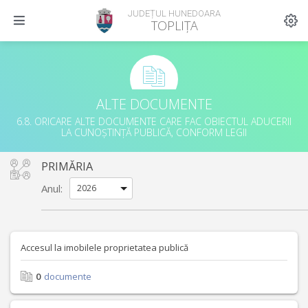
JUDEȚUL HUNEDOARA
TOPLIȚA
ALTE DOCUMENTE
6.8. ORICARE ALTE DOCUMENTE CARE FAC OBIECTUL ADUCERII
LA CUNOȘTINȚĂ PUBLICĂ, CONFORM LEGII
PRIMĂRIA
Anul:
Accesul la imobilele proprietatea publică
0
documente