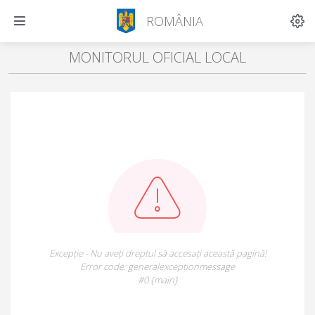
ROMÂNIA
MONITORUL OFICIAL LOCAL
Excepție - Nu aveți dreptul să accesați această pagină!
Error code: generalexceptionmessage
#0 {main}