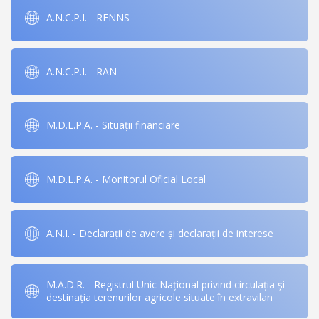
A.N.C.P.I. - RENNS
A.N.C.P.I. - RAN
M.D.L.P.A. - Situații financiare
M.D.L.P.A. - Monitorul Oficial Local
A.N.I. - Declarații de avere și declarații de interese
M.A.D.R. - Registrul Unic Național privind circulația și
destinația terenurilor agricole situate în extravilan