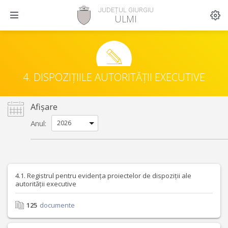
JUDEȚUL GIURGIU
ULMI
4. DISPOZIȚIILE AUTORITĂȚII EXECUTIVE
Afișare
Anul:
4.1. Registrul pentru evidența proiectelor de dispoziții ale
autorității executive
125
documente