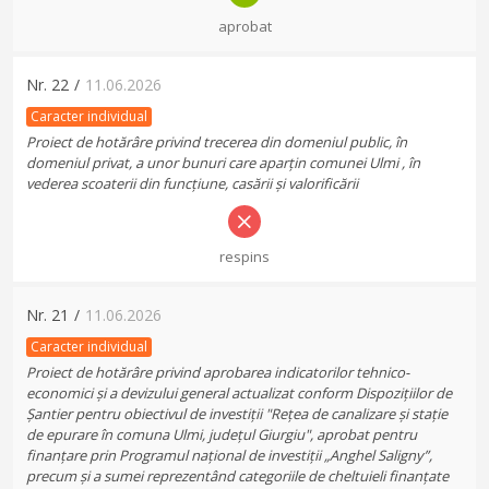
aprobat
Nr.
22
/
11.06.2026
Caracter individual
Proiect de hotărâre privind trecerea din domeniul public, în
domeniul privat, a unor bunuri care aparțin comunei Ulmi , în
vederea scoaterii din funcțiune, casării și valorificării
respins
Nr.
21
/
11.06.2026
Caracter individual
Proiect de hotărâre privind aprobarea indicatorilor tehnico-
economici și a devizului general actualizat conform Dispozițiilor de
Șantier pentru obiectivul de investiții "Rețea de canalizare și stație
de epurare în comuna Ulmi, județul Giurgiu", aprobat pentru
finanțare prin Programul național de investiții „Anghel Saligny”,
precum și a sumei reprezentând categoriile de cheltuieli finanțate