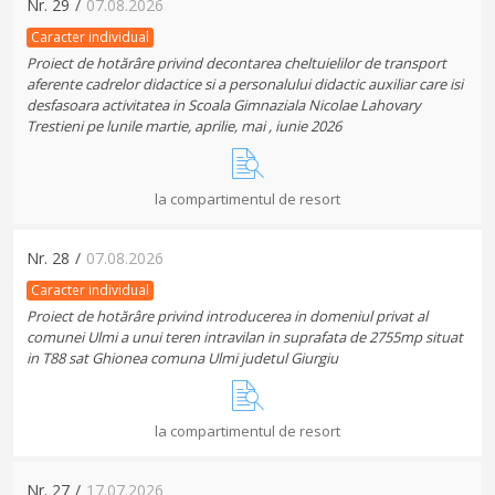
Nr.
29
/
07.08.2026
Caracter individual
Proiect de hotărâre privind decontarea cheltuielilor de transport
aferente cadrelor didactice si a personalului didactic auxiliar care isi
desfasoara activitatea in Scoala Gimnaziala Nicolae Lahovary
Trestieni pe lunile martie, aprilie, mai , iunie 2026
la compartimentul de resort
Nr.
28
/
07.08.2026
Caracter individual
Proiect de hotărâre privind introducerea in domeniul privat al
comunei Ulmi a unui teren intravilan in suprafata de 2755mp situat
in T88 sat Ghionea comuna Ulmi judetul Giurgiu
la compartimentul de resort
Nr.
27
/
17.07.2026