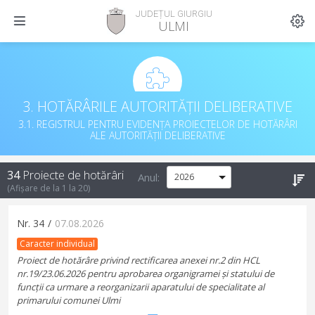
JUDEȚUL GIURGIU
ULMI
3. HOTĂRÂRILE AUTORITĂȚII DELIBERATIVE
3.1. REGISTRUL PENTRU EVIDENȚA PROIECTELOR DE HOTĂRÂRI
ALE AUTORITĂȚII DELIBERATIVE
34
Proiecte de hotărâri
Anul:
(Afișare de la
1
la
20
)
Nr.
34
/
07.08.2026
Caracter individual
Proiect de hotărâre privind rectificarea anexei nr.2 din HCL
nr.19/23.06.2026 pentru aprobarea organigramei și statului de
funcții ca urmare a reorganizarii aparatului de specialitate al
primarului comunei Ulmi