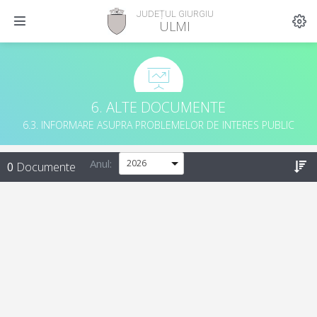
JUDEȚUL GIURGIU
ULMI
6. ALTE DOCUMENTE
6.3. INFORMARE ASUPRA PROBLEMELOR DE INTERES PUBLIC
Anul:
0
Documente