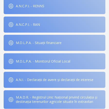
A.N.C.P.I. - RENNS
A.N.C.P.I. - RAN
M.D.L.P.A. - Situații financiare
M.D.L.P.A. - Monitorul Oficial Local
A.N.I. - Declarații de avere și declarații de interese
M.A.D.R. - Registrul Unic Național privind circulația și
destinația terenurilor agricole situate în extravilan